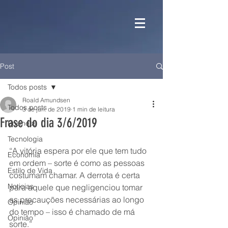
Post
Todos posts
Roald Amundsen
Todos posts
3 de jun. de 2019
1 min de leitura
Frase do dia 3/6/2019
Business
Tecnologia
“A vitória espera por ele que tem tudo 
Economia
em ordem – sorte é como as pessoas 
Estilo de Vida
costumam chamar. A derrota é certa 
Noticias
para aquele que negligenciou tomar 
as precauções necessárias ao longo 
Opinião
do tempo – isso é chamado de má 
Opinião
sorte.”