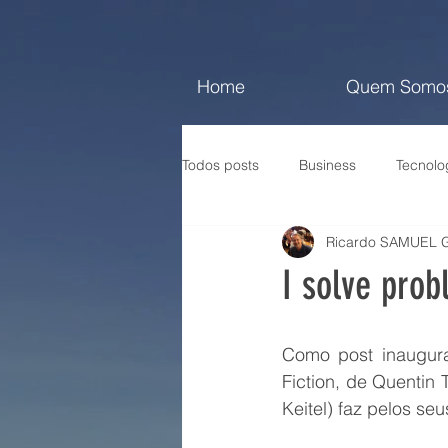
Home
Quem Somo
Todos posts
Business
Tecnolo
Ricardo SAMUEL G
I solve pro
Como post inaugur
Fiction, de Quentin
Keitel) faz pelos se