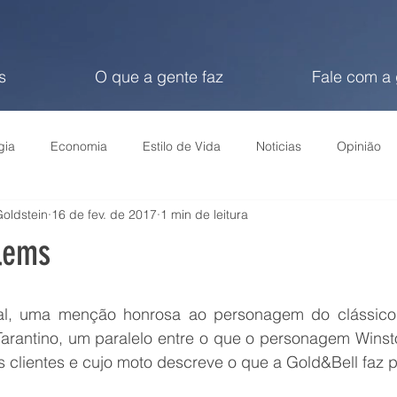
s
O que a gente faz
Fale com a
gia
Economia
Estilo de Vida
Noticias
Opinião
oldstein
16 de fev. de 2017
1 min de leitura
blems
al, uma menção honrosa ao personagem do clássico 
 Tarantino, um paralelo entre o que o personagem Winst
us clientes e cujo moto descreve o que a Gold&Bell faz p