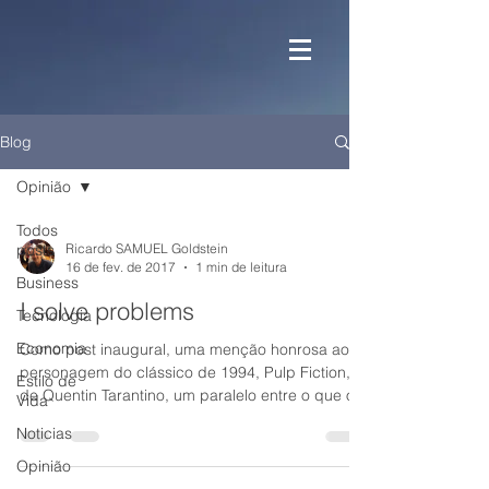
Blog
Opinião
Todos
posts
Ricardo SAMUEL Goldstein
16 de fev. de 2017
1 min de leitura
Business
I solve problems
Tecnologia
Economia
Como post inaugural, uma menção honrosa ao
personagem do clássico de 1994, Pulp Fiction,
Estilo de
de Quentin Tarantino, um paralelo entre o que o...
Vida
Noticias
Opinião